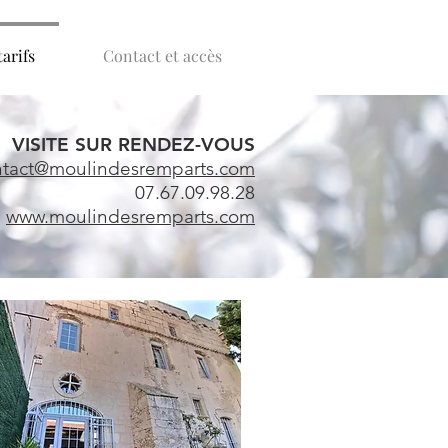
tarifs
Contact et accès
VISITE SUR RENDEZ-VOUS
ntact@moulindesremparts.com
07.67.09.98.28
www.moulindesremparts.com