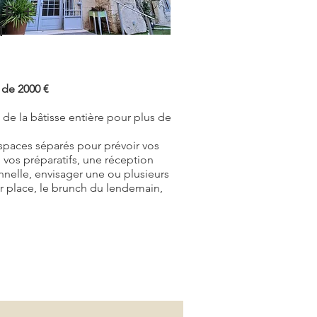
LE +
T
r de 2000 €
z de la bâtisse entière pour plus de
!
paces séparés pour prévoir vos
 vos préparatifs, une réception
onnelle, envisager une ou plusieurs
ur place, le brunch du lendemain,
ous faire découvrir les lieux et de
8 28.