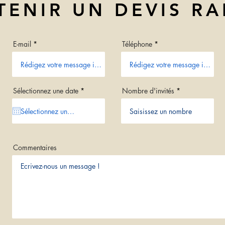
TENIR UN DEVIS RA
E-mail
Téléphone
r
Sélectionnez une date
*
Nombre d'invités
e
q
u
i
r
e
d
Commentaires