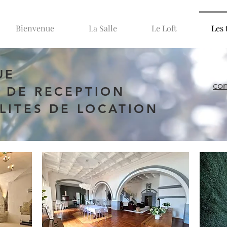
Bienvenue
La Salle
Le Loft
Les 
UE
co
 DE RECEPTION
ILITES DE LOCATION