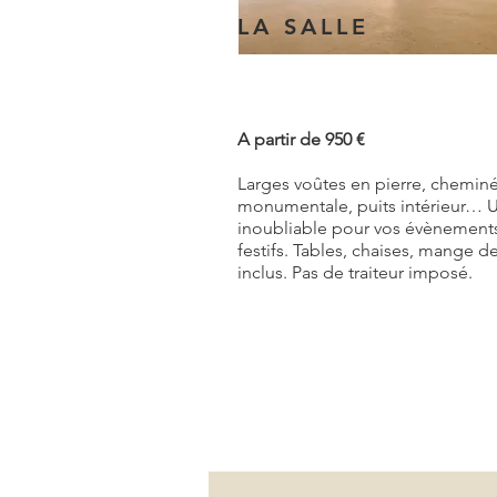
LA SALLE
A partir de 950 €
Larges voûtes en pierre, chemin
monumentale, puits intérieur… U
inoubliable pour vos évènement
festifs.
Tables, chaises, mange d
inclus. Pas de traiteur imposé.
Vous souhaitez obtenir plus d'infor
répondre à vos questions. Pour plan
Nous avons hâte de vous accueillir