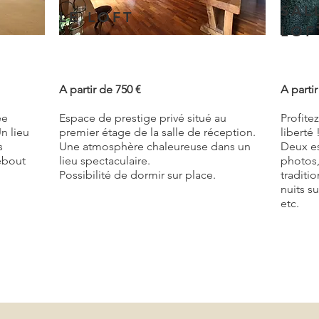
SAL
LE LOFT
LOF
A partir de 750 €
A parti
ée
Espace de prestige privé situé au
Profite
n lieu
premier étage de la salle de réception.
liberté 
s
Une atmosphère chaleureuse dans un
Deux es
ebout
lieu spectaculaire.
photos,
Possibilité de dormir sur place.
traditi
nuits s
etc.
mations avant de prendre votre décision ? Nous serions ravis de v
ifier votre visite, n’hésitez pas à nous contacter au 07 67 09 9
 et de partager avec vous la magie du Moulin des Remparts !